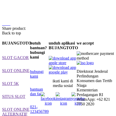
Share product:
Back to top
BUJANGTOTO
butuh
unduh aplikasi
we accept
bantuan?
BUJANGTOTO
hubungi
kami
SLOT GACOR
SLOT ONLINE
Direktorat Jenderal
hubungi
Perlindungan
kami
Konsumen dan Tertib
ikuti kami di
SLOT 5K
Niaga
media sosial
bantuan
Kementerian
dan faq
Perdagangan RI
SITUS SLOT
WhatsApp: +62 821
7750 2820
021-
SLOT ONLINE
123456789
ALTERNATIF