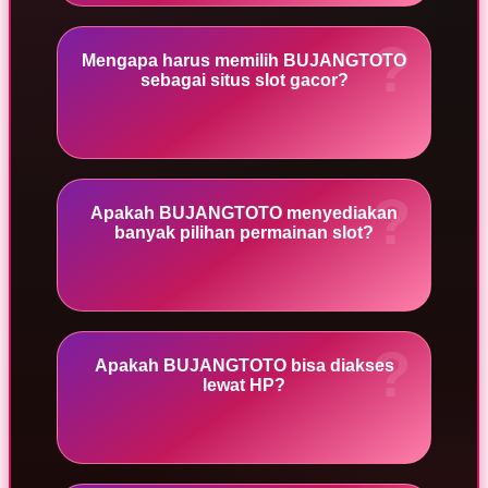
Squishmallows
Mengapa harus memilih BUJANGTOTO
Starbooks
sebagai situs slot gacor?
Stick-O
Stokke
Sudocrem
Sumimo
Apakah BUJANGTOTO menyediakan
banyak pilihan permainan slot?
Sunnylife
Sun-Staches
Swimava
Apakah BUJANGTOTO bisa diakses
T
lewat HP?
Tommee Tippee
Trunki
Tutti Bambini