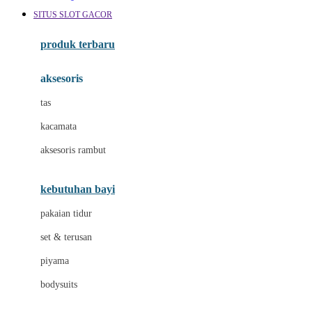
Awan
SITUS SLOT GACOR
Azetabio
produk terbaru
B
aksesoris
Baabaasheepz
tas
Babiators
kacamata
Baby Dove
aksesoris rambut
Baby Jogger
Baby Rovega
kebutuhan bayi
Babybee
pakaian tidur
Banana Boat
set & terusan
Banz
piyama
Barbie
bodysuits
Beaba