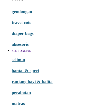
gendongan
travel cots
diaper bags
aksesoris
SLOT ONLINE
selimut
bantal & sprei
ranjang bayi & balita
perabotan
matras