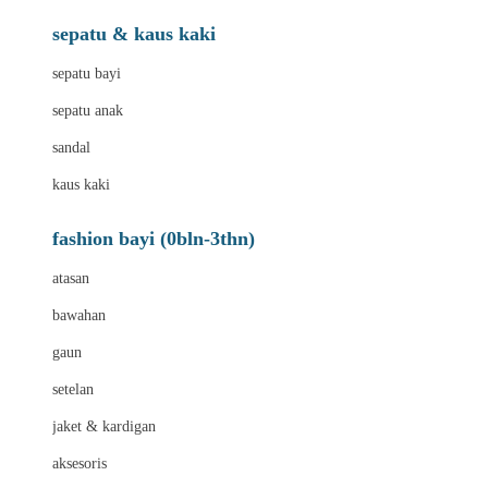
sepatu & kaus kaki
sepatu bayi
sepatu anak
sandal
kaus kaki
fashion bayi (0bln-3thn)
atasan
bawahan
gaun
setelan
jaket & kardigan
aksesoris