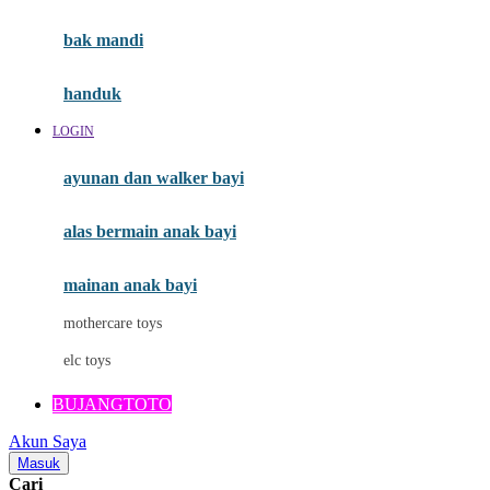
Mini Monkey
Moby
bak mandi
Momami
handuk
Mothercare
LOGIN
Mustela
ayunan dan walker bayi
My Buddy Tag
My K
alas bermain anak bayi
N
mainan anak bayi
Naif
mothercare toys
Nike
elc toys
Nordic Natural
BUJANGTOTO
Nuby
Akun Saya
Nuna
Masuk
Cari