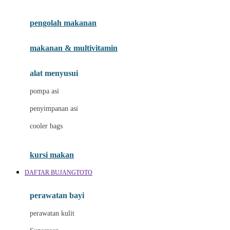
Joie
pengolah makanan
Joolz
Jujube
makanan & multivitamin
K
alat menyusui
Kiddycuts
pompa asi
Kumon
penyimpanan asi
L
cooler bags
Leapfrog
kursi makan
Leclerc
DAFTAR BUJANGTOTO
Lee Vierra
Lillebaby
perawatan bayi
Little Bird Told Me
perawatan kulit
Little Miss Janis