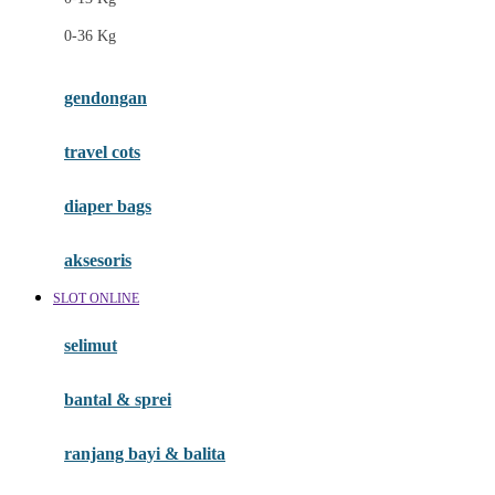
Felt So Sweet
0-36 Kg
Fisher Price
Flipper
gendongan
Friends Of Sally
travel cots
G
diaper bags
Gb
Geko
aksesoris
Graco
SLOT ONLINE
Gund
selimut
H
bantal & sprei
Habbie
Haenim
ranjang bayi & balita
Happy Horse