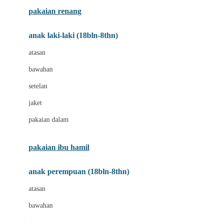
Buggygear
pakaian renang
Bumkins
anak laki-laki (18bln-8thn)
C
atasan
Cetaphil
bawahan
Chicco
setelan
Childlife
jaket
Clevamama
pakaian dalam
Cocolatte
Cottonseeds
pakaian ibu hamil
Cozy N Safe
anak perempuan (18bln-8thn)
Crane
atasan
Cybex
bawahan
D