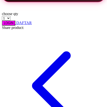
X
Xootz
choose qty
Y
DAFTAR
LOGIN
Share product:
Yamatoya
Z
Zaxy
Zoggs
0-9
4Moms
59S