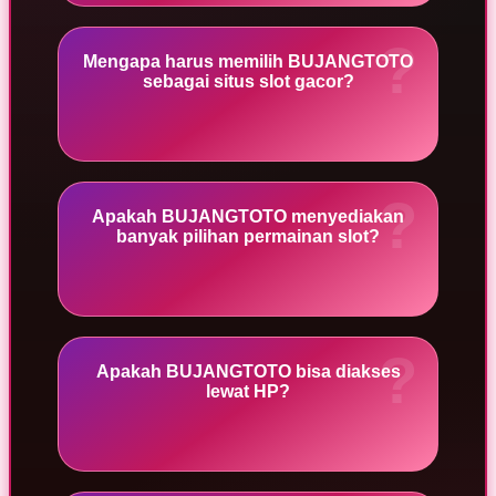
Squishmallows
Mengapa harus memilih BUJANGTOTO
Starbooks
sebagai situs slot gacor?
Stick-O
Stokke
Sudocrem
Sumimo
Apakah BUJANGTOTO menyediakan
banyak pilihan permainan slot?
Sunnylife
Sun-Staches
Swimava
Apakah BUJANGTOTO bisa diakses
T
lewat HP?
Tommee Tippee
Trunki
Tutti Bambini