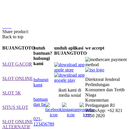
Share product:
Back to top
BUJANGTOTO
butuh
unduh aplikasi
we accept
bantuan?
BUJANGTOTO
hubungi
kami
SLOT GACOR
SLOT ONLINE
Direktorat Jenderal
hubungi
Perlindungan
kami
Konsumen dan Tertib
ikuti kami di
SLOT 5K
Niaga
media sosial
bantuan
Kementerian
dan faq
Perdagangan RI
SITUS SLOT
WhatsApp: +62 821
7750 2820
021-
SLOT ONLINE
123456789
ALTERNATIF