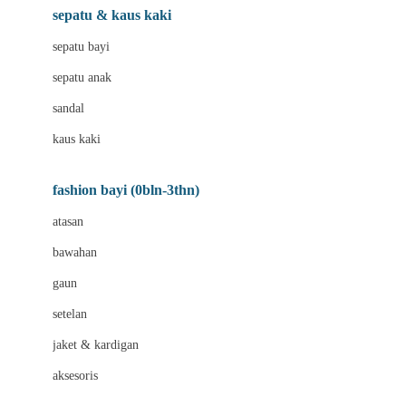
Beauty Barn
sepatu & kaus kaki
Bio Oil
sepatu bayi
Biolane
sepatu anak
Bite Fighters
sandal
Bizzi Growin
kaus kaki
Blackmores
fashion bayi (0bln-3thn)
Blooming Marvellous
atasan
Bonnels
bawahan
Bravado
gaun
Bruder
setelan
Brush Baby
jaket & kardigan
Buds Organics
aksesoris
Bugaboo