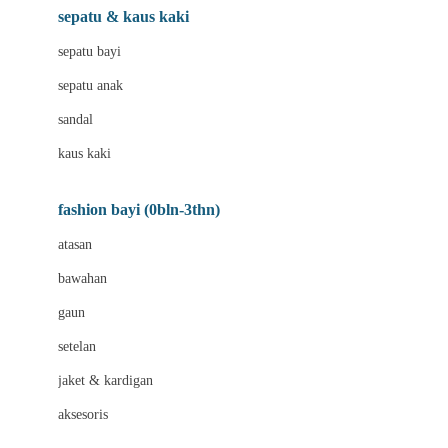
Beauty Barn
sepatu & kaus kaki
Bio Oil
sepatu bayi
Biolane
sepatu anak
Bite Fighters
sandal
Bizzi Growin
kaus kaki
Blackmores
fashion bayi (0bln-3thn)
Blooming Marvellous
atasan
Bonnels
bawahan
Bravado
gaun
Bruder
setelan
Brush Baby
jaket & kardigan
Buds Organics
aksesoris
Bugaboo