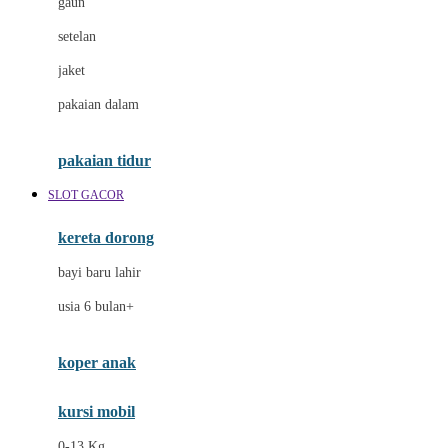
gaun
Dae Organics
setelan
Docare
jaket
Doona
pakaian dalam
Down To Earth
Drew
pakaian tidur
Dr. Brown's
SLOT GACOR
E
kereta dorong
ELC
bayi baru lahir
Ergobaby
usia 6 bulan+
Expert Care
koper anak
Ezyroller
kursi mobil
F
0-13 Kg