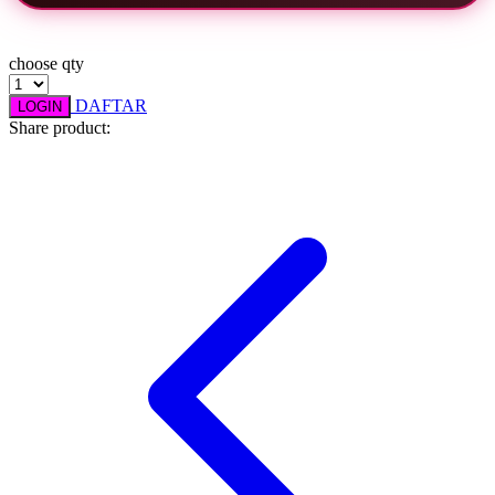
X
Xootz
choose qty
Y
DAFTAR
LOGIN
Share product:
Yamatoya
Z
Zaxy
Zoggs
0-9
4Moms
59S